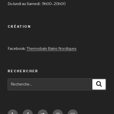
Du lundi au Samedi : 9h00–20h00
CRÉATION
Facebook:
Thermobain Bains Nordiques
RECHERCHER
Recherche
Reche
pour
:
Yelp
Facebook
Twitter
Instagram
E-