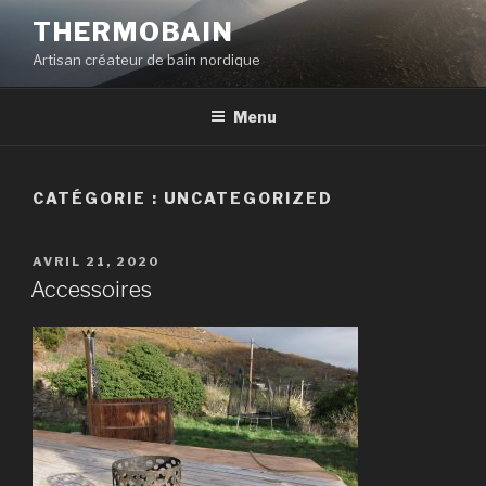
Aller
THERMOBAIN
au
Artisan créateur de bain nordique
contenu
principal
Menu
CATÉGORIE :
UNCATEGORIZED
PUBLIÉ
AVRIL 21, 2020
LE
Accessoires